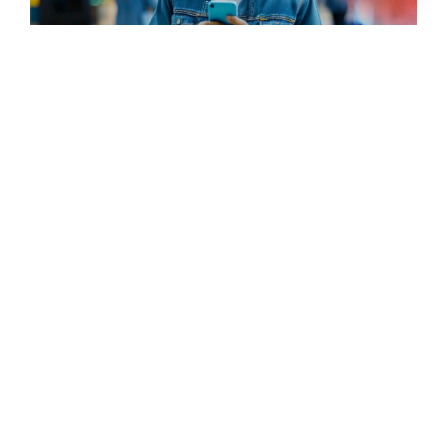
Contáctenos
22 de enero de 2026
/
Usamos el análisis de texto para identificar casos en los
que se redirigía a los clientes a otros canales sin...
Ver +