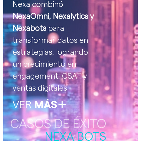
Nexa combinó
NexaOmni, Nexalytics y
Nexabots
para
transformar datos en
estrategias, logrando
un crecimiento en
engagement, CSAT y
ventas digitales.
CASOS DE ÉXITO
NEXA BOTS