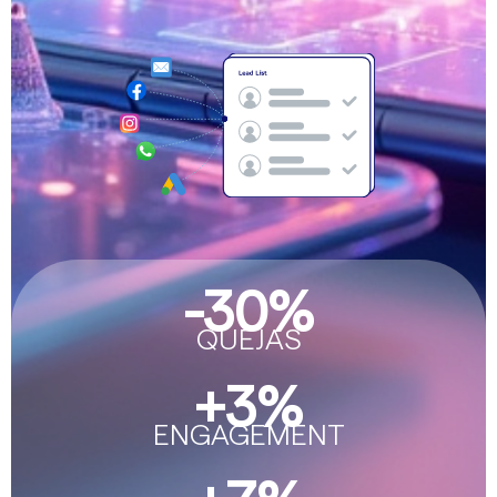
-
30
%
QUEJAS
+
3
%
ENGAGEMENT